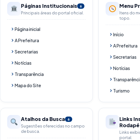
Páginas Institucionais
Menu Pr
6
Principais áreas do portal oficial.
Itens do 
topo.
Página inicial
Início
A Prefeitura
A Prefeitura
Secretarias
Secretarias
Notícias
Notícias
Transparência
Transparênci
Mapa do Site
Turismo
Atalhos da Busca
Links In
6
Rodapé
Sugestões oferecidas no campo
de busca.
Links exib
portal.