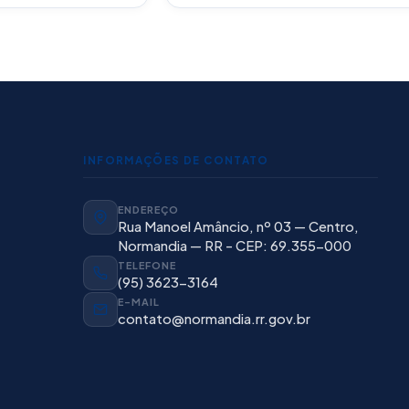
INFORMAÇÕES DE CONTATO
ENDEREÇO
Rua Manoel Amâncio, nº 03 — Centro,
Normandia — RR - CEP: 69.355-000
TELEFONE
(95) 3623-3164
E-MAIL
contato@normandia.rr.gov.br