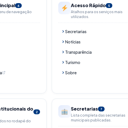
incipal
Acesso Rápido
6
5
menu de navegação
Atalhos para os serviços mais
utilizados.
Secretarias
Notícias
Transparência
Turismo
a
Sobre
stitucionais do
Secretarias
7
2
Lista completa das secretarias
municipais publicadas.
idos no rodapé do