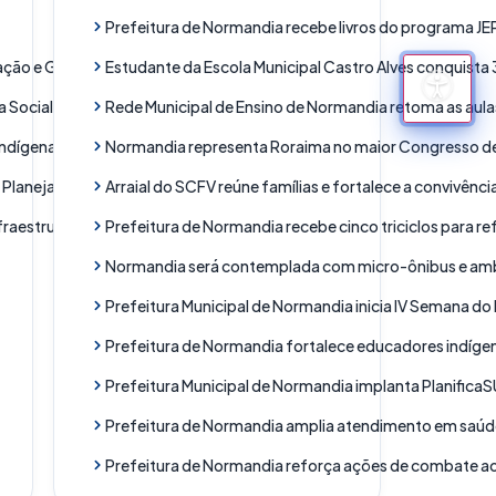
Prefeitura de Normandia recebe livros do programa JE
ração e Gestão de Pessoas
Estudante da Escola Municipal Castro Alves conquista 
a Social
Rede Municipal de Ensino de Normandia retoma as aula
Indígenas
Normandia representa Roraima no maior Congresso de S
 e Planejamento
Arraial do SCFV reúne famílias e fortalece a convivên
fraestrutura
Prefeitura de Normandia recebe cinco triciclos para re
Normandia será contemplada com micro-ônibus e ambul
Prefeitura Municipal de Normandia inicia IV Semana do
Prefeitura de Normandia fortalece educadores indíg
Prefeitura Municipal de Normandia implanta PlanificaS
Prefeitura de Normandia amplia atendimento em saúd
Prefeitura de Normandia reforça ações de combate ao 