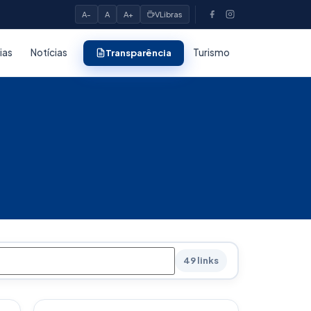
A-
A
A+
VLibras
ias
Notícias
Turismo
Transparência
49 links