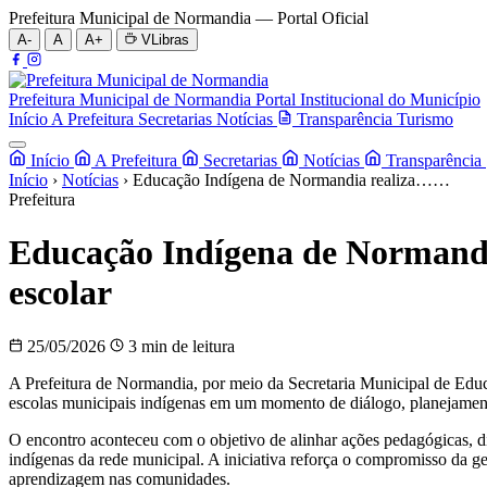
Prefeitura Municipal de Normandia — Portal Oficial
A-
A
A+
VLibras
Prefeitura Municipal de Normandia
Portal Institucional do Município
Início
A Prefeitura
Secretarias
Notícias
Transparência
Turismo
Início
A Prefeitura
Secretarias
Notícias
Transparência
Início
›
Notícias
›
Educação Indígena de Normandia realiza……
Prefeitura
Educação Indígena de Normandia
escolar
25/05/2026
3 min de leitura
A Prefeitura de Normandia, por meio da Secretaria Municipal de Ed
escolas municipais indígenas em um momento de diálogo, planejamento
O encontro aconteceu com o objetivo de alinhar ações pedagógicas, dis
indígenas da rede municipal. A iniciativa reforça o compromisso da ge
aprendizagem nas comunidades.