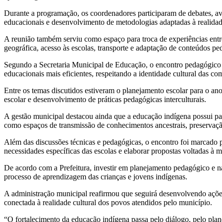
Durante a programação, os coordenadores participaram de debates, av
educacionais e desenvolvimento de metodologias adaptadas à realidad
A reunião também serviu como espaço para troca de experiências entre
geográfica, acesso às escolas, transporte e adaptação de conteúdos ped
Segundo a Secretaria Municipal de Educação, o encontro pedagógico é 
educacionais mais eficientes, respeitando a identidade cultural das c
Entre os temas discutidos estiveram o planejamento escolar para o an
escolar e desenvolvimento de práticas pedagógicas interculturais.
A gestão municipal destacou ainda que a educação indígena possui pa
como espaços de transmissão de conhecimentos ancestrais, preservação
Além das discussões técnicas e pedagógicas, o encontro foi marcado po
necessidades específicas das escolas e elaborar propostas voltadas à
De acordo com a Prefeitura, investir em planejamento pedagógico e na
processo de aprendizagem das crianças e jovens indígenas.
A administração municipal reafirmou que seguirá desenvolvendo ações
conectada à realidade cultural dos povos atendidos pelo município.
“O fortalecimento da educação indígena passa pelo diálogo, pelo pla