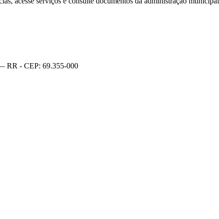
ias, acesse serviços e consulte documentos da administração municipal
— RR - CEP: 69.355-000
dos.