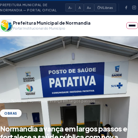
PREFEITURA MUNICIPAL DE
A-
A
A+
VLibras
NORMANDIA — PORTAL OFICIAL
Prefeitura Municipal de Normandia
Portal Institucional do Município
Início
›
Notícias
›
Normandia avança em largos passos……
OBRAS
Normandia avança em largos passos e
fortalece a saúde pública com nova