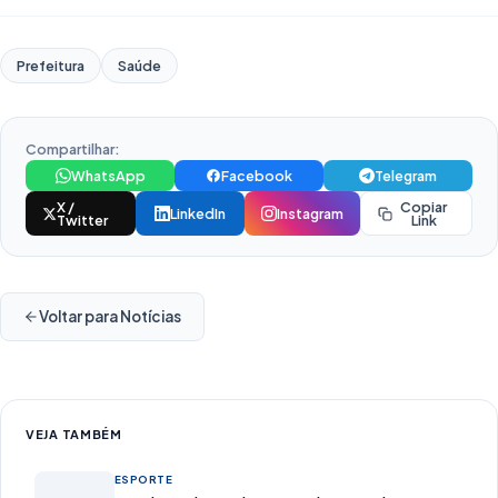
Prefeitura
Saúde
Compartilhar:
WhatsApp
Facebook
Telegram
X /
Copiar
LinkedIn
Instagram
Twitter
Link
Voltar para Notícias
VEJA TAMBÉM
ESPORTE