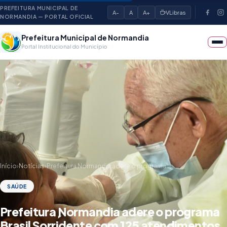
PREFEITURA MUNICIPAL DE
A-
A
A+
VLibras
NORMANDIA — PORTAL OFICIAL
Prefeitura Municipal de Normandia
Portal Institucional do Município
Início
›
Notícias
›
Prefeitura Normandia adere o programa……
SAÚDE
Prefeitura Normandia adere o programa
Brasil Sorridente com 125 atendimentos,