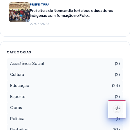
PREFEITURA
Prefeitura de Normandia fortalece educadores
indígenas com formação no Polo…
27/06/2026
CATEGORIAS
Assistência Social
(2)
Cultura
(2)
Educação
(24)
Esporte
(2)
Obras
(1)
Política
(1)
Prefeitura
(53)