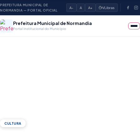
PREFEITURA MUNICIPAL DE
A-
A
A+
VLibras
NORMANDIA — PORTAL OFICIAL
Prefeitura Municipal de Normandia
Portal Institucional do Município
Início
›
Notícias
›
XVIII Festival da Melancia: A……
CULTURA
XVIII Festival da Melancia: A Doçura da