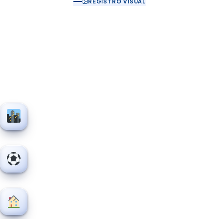
REGISTRO VISUAL
Galeria de Imagens
Acompanhe as melhorias e ações realizadas pela Prefeitura em
diversos bairros da nossa cidade. Cada imagem retrata o
compromisso com o desenvolvimento, o bem-estar da
população e a valorização dos espaços públicos.
Urbanização e Infraestrutura
Acompanhe as melhorias e ações realizadas pela Prefeitura
nos diversos bairros da nossa cidade.
Esporte e Lazer para Todos
Quadras esportivas, parques e espaços recreativos para
crianças, jovens e famílias.
Convivência e Comunidade
Espaços acolhedores para encontros comunitários que
fortalecem os laços sociais.