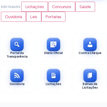
e atendimentos
Acesse agora
Licitações
Concursos
Saúde
realizados com
DESTAQUES:
dedicação para
Ouvidoria
Leis
Portarias
promover mais
cuidado, bem-
estar e
Acesse
Acesse agora
Acesse
qualidade de
agora
agora
vida à
população.
Portal da
Diário Oficial
Contra Cheque
Transparência
Sobre
à
Saúde
Ouvidoria
Licitações
Editais de
Licitações