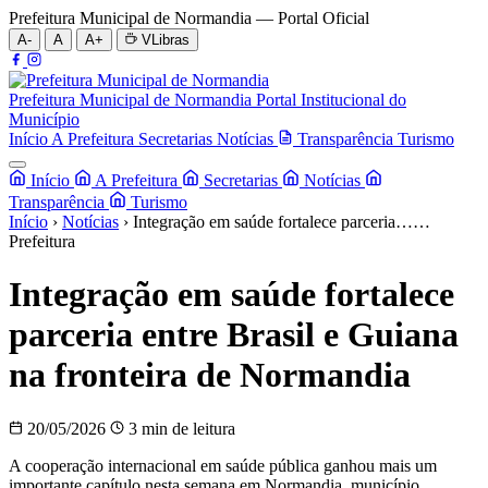
Prefeitura Municipal de Normandia — Portal Oficial
A-
A
A+
VLibras
Prefeitura Municipal de Normandia
Portal Institucional do
Município
Início
A Prefeitura
Secretarias
Notícias
Transparência
Turismo
Início
A Prefeitura
Secretarias
Notícias
Transparência
Turismo
Início
›
Notícias
›
Integração em saúde fortalece parceria……
Prefeitura
Integração em saúde fortalece
parceria entre Brasil e Guiana
na fronteira de Normandia
20/05/2026
3 min de leitura
A cooperação internacional em saúde pública ganhou mais um
importante capítulo nesta semana em Normandia, município